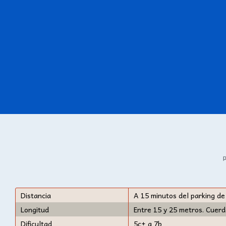
p
Distancia
A 15 minutos del parking de
Longitud
Entre 15 y 25 metros. Cuer
Dificultad
5c+ a 7b