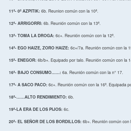
11ª- 0º AZPITIK:
6b. Reunion común con la 10ª.
12ª- ARRIGORRI:
6b. Reunión común con la 13ª.
13ª- TOMA LA DROGA:
6c+. Reunión común con la 12ª.
14ª- EGO HAIZE, ZORO HAIZE:
6c+/7a. Reunión común con la 1
15ª- ENEGOR:
6b/b+. Equipado por talo. Reunión común con la 1
16ª- BAJO CONSUMO……:
6a. Reunión común con la n° 17.
17ª- A SACO PACO:
6c+. Reunión común con la 16ª. Equipada po
18ª-……ALTO RENDIMIENTO:
6b.
19ª-LA ERA DE LOS PIJOS:
6c.
20ª- EL SEÑOR DE LOS BORDILLOS:
6b+. Reunión común con l