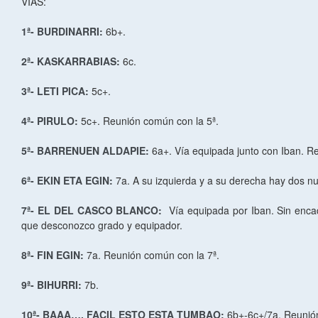
VIAS:
1ª- BURDINARRI:
6b+.
2ª- KASKARRABIAS:
6c.
3ª-
LETI
PICA:
5c+.
4ª- PIRULO:
5c+. Reunión común con la 5ª.
5ª- BARRENUEN ALDAPIE:
6a+. Vía equipada junto con Iban. R
6ª- EKIN ETA EGIN:
7a. A su izquierda y a su derecha hay dos n
7ª- EL DEL CASCO BLANCO:
Vía equipada por Iban. Sin encad
que desconozco grado y equipador.
8ª- FIN EGIN:
7a. Reunión común con la 7ª.
9ª- BIHURRI:
7b.
10ª- BAAA…, FACIL ESTO ESTA TUMBAO:
6b+-6c+/7a. Reunión