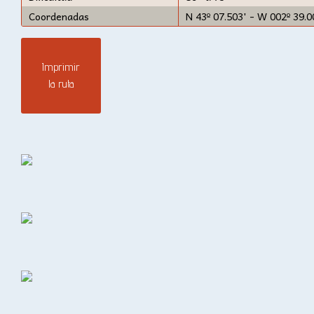
Coordenadas
N 43º 07.503' - W 002º 39.0
Imprimir
la ruta