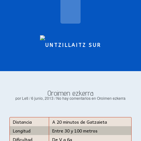
Oroimen ezkerra
por Leti / 6 junio, 2013 /
No hay comentarios
en Oroimen ezkerra
Distancia
A 20 minutos de Gatzaieta
Longitud
Entre 30 y 100 metros
Dificultad
De V a 6a