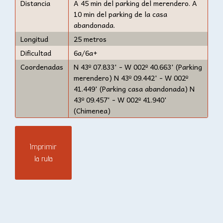
Distancia
A 45 min del parking del merendero. A
10 min del parking de la casa
abandonada.
Longitud
25 metros
Dificultad
6a/6a+
Coordenadas
N 43º 07.833' - W 002º 40.663' (Parking
merendero) N 43º 09.442' - W 002º
41.449' (Parking casa abandonada) N
43º 09.457' - W 002º 41.940'
(Chimenea)
Imprimir
la ruta